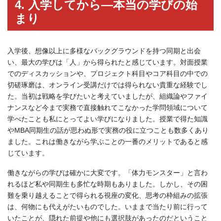
4. 入学してから―本当の学びの始
まり
入学後、想像以上に多様なバックグラウンドを持つ同期と出会
い、最大の学びは「人」から得られたと感じています。対面授業
でのディスカッションや、プロジェクト科目やコア科目の中での
切磋琢磨は、オンライン受講だけでは得られない貴重な経験でし
た。当初は戦略を学びたいと考えていましたが、組織論やファイ
ナンスなど今まで実務で直接触れてこなかった学問領域について
学べたことも私にとってよい学びになりました。授業で得た知識
やMBA同期生の話が思わぬ形で実務の役に立つことも数多くあり
ました。これは働きながら学ぶことの一番のメリットであると感
じています。
働きながらの学びは確かに大変です。「体力モンスター」と言わ
れるほど私や同期生も多忙な時期もありました。しかし、その困
難を乗り越えることで得られる視座の変化、思考の枠組みの拡張
は、何物にも代えがたいものでした。いままで当たり前に行って
いたことが、隠れた前提や他にも選択肢があったのだということ