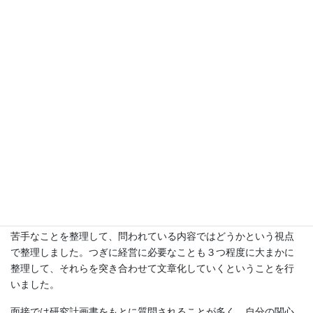
3. 受験本番―問われるのは自分自
身
英語の試験は、その年に話題になった内容から出題されることが
多く、私の受けた試験ではPBR1倍割れに関して出題されました。
令和7年度から英語試験が廃止されたため、筆記試験と面接が主な
選抜方法となっています。
筆記試験（小論文）では、問いに対して一貫性のある論理で、自
分自身が考える根拠とともに示す力が問われると思っています。
試験ではAIと経営に関連した出題がありました。AIの得意なことと
苦手なことを整理して、問われている内容ではどうかという視点
で整理しました。つぎに経営に必要なことも３つ程度に大まかに
整理して、それらを突き合わせて文章化していくということを行
いました。
面接では研究計画書をもとに質問されることが多く、自分の関心