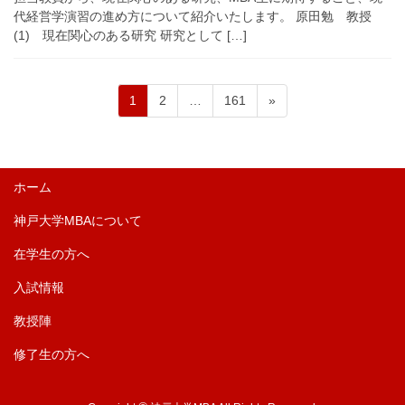
代経営学演習の進め方について紹介いたします。 原田勉 教授
(1) 現在関心のある研究 研究として […]
ペ
ペ
ペ
投
1
2
…
161
»
ー
ー
ー
稿
ジ
ジ
ジ
の
ペ
ホーム
ー
神戸大学MBAについて
ジ
送
在学生の方へ
り
入試情報
教授陣
修了生の方へ