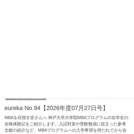
紹介文はこちらからご覧ください。
2026年7月29日
ニュース
神戸大学MBA公開セミナー開催のお知らせ
（2026年8月26日（水））
神戸大学MBA公開セミナー（事前登録制）が、オンライン
（Zoom）で開催されます。 8月26日（水）のテーマは「MBAで人
生は変わるか？それってほんとですか？：MBAとPhD.のリア
ル」、担当は四方邦宗氏（神戸大学大学院 […]
2026年7月27日
メールマガジン eureka
eureka No.94【2026年度07月27日号】
MBAを目指す皆さんへ 神戸大学大学院MBAプログラムの在学生の
合格体験記をご紹介します。入試対策や受験勉強に役立った参考
文献の紹介など、MBAプログラムへの入学希望を持たれてから合