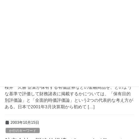
さ行のキーワード
債権の価値損傷とその分類
岡部 孝好 一般企業における受取手形、売掛金、貸付金、銀行に
おける貸出金は債権であり、この債権にどれほどの価値があるか
は、将来の指定期日に借り手が債務（元本と利子）を弁済できる
かどうかによって決まる。債務を弁済しうる借り […]
2003年10月15日
さ行のキーワード
全面的時価評価論
桜井 久勝 企業が保有する有価証券などの金融商品を、どのよう
な基準で評価して財務諸表に掲載するかについては、「保有目的
別評価論」と「全面的時価評価論」という2つの代表的な考え方が
ある。日本で2001年3月決算期から初めて […]
2003年10月15日
か行のキーワード