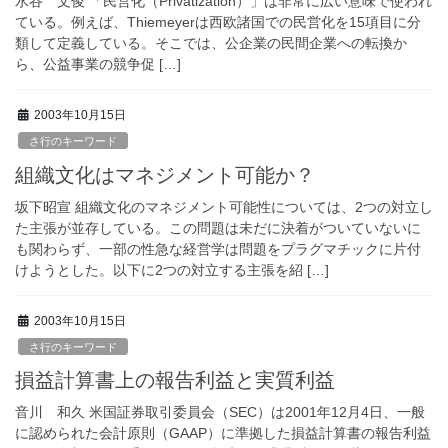
水谷 文俊 「民営化（Privatization）」は非常に広い意味で使われ
ている。例えば、Thiemeyerは西欧諸国での民営化を15項目に分
類して定義している。そこでは、公企業の民間企業への転換か
ら、公益事業の競争促 […]
2003年10月15日
さ行のキーワード
組織文化はマネジメント可能か？
坂下昭宣 組織文化のマネジメント可能性については、2つの対立し
た主張が並存している。この問題は未だに決着がついていないに
も関わらず、一部の性急な経営学は問題をプラグマチックに片付
けようとした。以下に2つの対立する主張を紹 […]
2003年10月15日
さ行のキーワード
損益計算書上の報告利益と実質利益
音川 和久 米国証券取引委員会（SEC）は2001年12月4日、一般
に認められた会計原則（GAAP）に準拠した損益計算書の報告利益