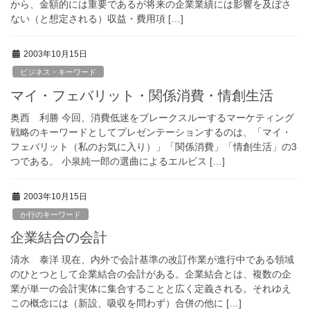
から、金額的には重要であるが将来の企業業績には影響を及ぼさ
ない（と想定される）収益・費用項 […]
2003年10月15日
ビジネス・キーワード
マイ・フェバリット・関係消費・情創生活
奥西 利勝 今回、消費低迷をブレークスルーするマーケティング
戦略のキーワードとしてプレゼンテーションするのは、「マイ・
フェバリット（私のお気に入り）」「関係消費」「情創生活」の3
つである。 小泉純一郎の選曲によるエルビス […]
2003年10月15日
か行のキーワード
企業結合の会計
清水 泰洋 現在、内外で会計基準の改訂作業が進行中である領域
のひとつとして企業結合の会計がある。企業結合とは、複数の企
業が単一の会計実体に集合することと広く定義される。それゆえ
この概念には（新設、吸収を問わず）合併の他に […]