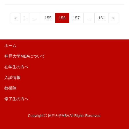
ペ
ペ
ペ
ペ
ペ
投
«
1
…
155
156
157
…
161
»
ー
ー
ー
ー
ー
稿
ジ
ジ
ジ
ジ
ジ
の
ペ
ホーム
ー
神戸大学MBAについて
ジ
送
在学生の方へ
り
入試情報
教授陣
修了生の方へ
©
Copyright
神戸大学MBA All Rights Reserved.