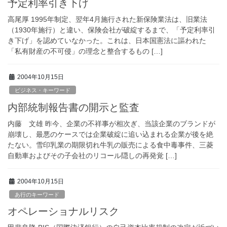
予定利率引き下げ
高尾厚 1995年制定、翌年4月施行された新保険業法は、旧業法
（1930年施行）と違い、保険会社が破綻するまで、「予定利率引
き下げ」を認めていなかった。これは、日本国憲法に謳われた
「私有財産の不可侵」の理念と整合するもの […]
2004年10月15日
ビジネス・キーワード
内部統制報告書の開示と監査
内藤 文雄 昨今、企業の不祥事が相次ぎ、当該企業のブランドが
崩壊し、最悪のケースでは企業破綻に追い込まれる企業が後を絶
たない。雪印乳業の期限切れ牛乳の販売による食中毒事件、三菱
自動車およびその子会社のリコール隠しの再発覚 […]
2004年10月15日
あ行のキーワード
オペレーショナルリスク