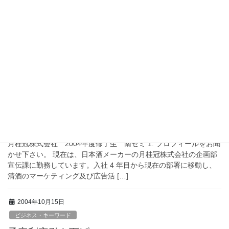
修了生の声
土屋俊平 さん
大阪府庁勤務 2004年度修了生 坂下ゼミ 1. プロフィールをお聞
かせ下さい。 現在、大阪府庁にて、主に市町村への権限移譲に関
する業務を担当しています。この3月までの4年間は、府内の私立
小・中・高校を所管する部署で、許 […]
2004年11月2日
修了生の声
杉本宏治 さん
月桂冠株式会社 2004年度修了生 南ゼミ 1. プロフィールをお聞
かせ下さい。 現在は、日本酒メーカーの月桂冠株式会社の企画部
宣伝課に勤務しています。入社 4 年目から現在の部署に移動し、
清酒のマーケティング及び広告活 […]
2004年10月15日
ビジネス・キーワード