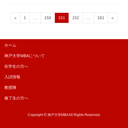
ペ
ペ
ペ
ペ
ペ
投
«
1
…
150
151
152
…
161
»
ー
ー
ー
ー
ー
稿
ジ
ジ
ジ
ジ
ジ
の
ペ
ホーム
ー
神戸大学MBAについて
ジ
送
在学生の方へ
り
入試情報
教授陣
修了生の方へ
©
Copyright
神戸大学MBA All Rights Reserved.