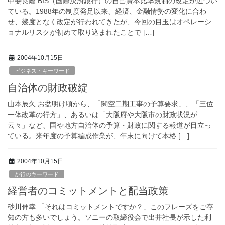
甲斐良隆 BIS（国際決済銀行）の自己資本比率規制の改定が近づい
ている。1988年の制度発足以来、経済、金融情勢の変化に合わ
せ、幾度となく改定が行われてきたが、今回の目玉はオペレーシ
ョナルリスクが初めて取り込まれたことで […]
2004年10月15日
ビジネス・キーワード
自治体の財政破綻
山本辰久 お盆明け頃から、「関空二期工事の予算要求」、「三位
一体改革の行方」、あるいは「大阪府や大阪市の財政状況が
云々」など、国や地方自治体の予算・財政に関する報道が目立っ
ている。来年度の予算編成作業が、年末に向けて本格 […]
2004年10月15日
か行のキーワード
経営者のコミットメントと配当政策
砂川伸幸 「それはコミットメントですか？」このフレーズをご存
知の方も多いでしょう。ソニーの取締役会で出井社長が示した利