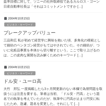
益率目標に対して、ソニーの社外取締役であるカルロス・ゴーン
日産自動車社長は「それはコミットメントですか […]
2004年10月15日
ビジネス・キーワード
ブレークアップバリュー
三品和広 私が初めて経営学に興味を抱いた頃、多角化の模範とし
て鐘紡のペンタゴン経営がもてはやされていた。その鐘紡が、つ
いに化粧品事業を本体から切り離すという。ここで取り上げるの
は、この皮肉な展開を読み解くためのキーワード […]
2004年10月15日
ビジネス・キーワード
ドル安・ユーロ高
大竹 邦弘 一度掲載したら3ヶ月間更新のない本欄で為替問題を取
扱うには注意を要する。筆者は当初、「ドル安・円高」という題
名での執筆を考えていたのだが、執筆中に円高が止まり円安に転
じたため、急遽、題名を変更した。それにして […]